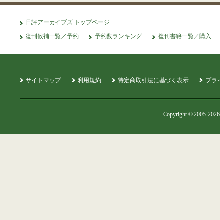
日評アーカイブズ トップページ
復刊候補一覧／予約
予約数ランキング
復刊書籍一覧／購入
サイトマップ
利用規約
特定商取引法に基づく表示
プラ
Copyright © 2005-2