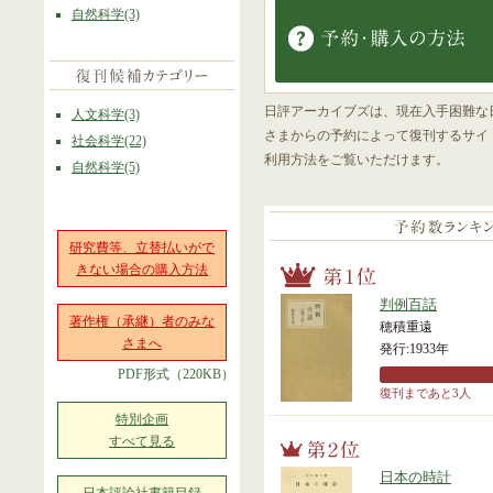
自然科学(3)
日評アーカイブズは、現在入手困難な
人文科学(3)
さまからの予約によって復刊するサイ
社会科学(22)
利用方法をご覧いただけます。
自然科学(5)
研究費等、立替払いがで
きない場合の購入方法
判例百話
著作権（承継）者のみな
穂積重遠
さまへ
発行:1933年
PDF形式（220KB）
復刊まであと3人
特別企画
すべて見る
日本の時計