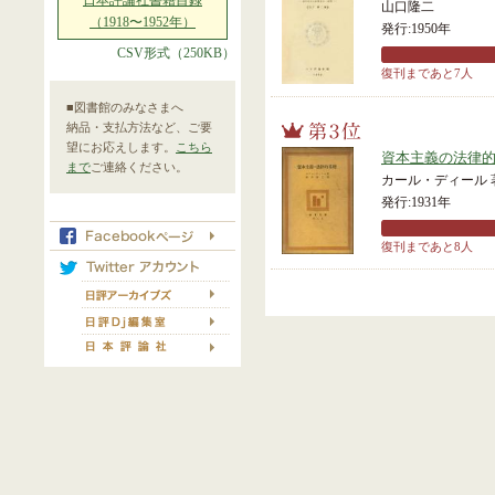
日本評論社書籍目録
山口隆二
（1918〜1952年）
発行:1950年
CSV形式（250KB）
復刊まであと7人
■図書館のみなさまへ
納品・支払方法など、ご要
望にお応えします。
こちら
資本主義の法律
まで
ご連絡ください。
カール・ディール 
発行:1931年
復刊まであと8人