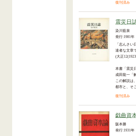
復刊済み
震災日
染川藍泉
発行:1981年
「志んさい
達者な文章
(大正12(19
本書「震災
成田龍一「
この解説は
都市と、そ
復刊済み
戯曲資
阪本勝
発行:1931年