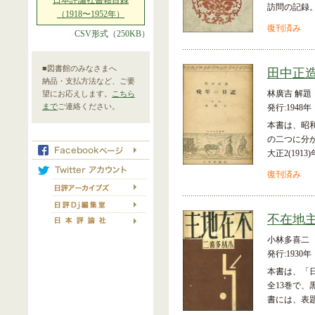
日本評論社書籍目録
訪問の記録
（1918〜1952年）
復刊済み
CSV形式（250KB）
■図書館のみなさまへ
田中正
納品・支払方法など、ご要
林廣吉 解題
望にお応えします。
こちら
まで
ご連絡ください。
発行:1948年
本書は、昭和
の二つに分か
大正2(19
復刊済み
不在地
小林多喜二
発行:1930年
本書は、「日
全13巻で
書には、表題