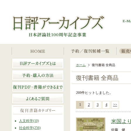
ホーム
復刊書籍 全商品
復刊書籍 全商品
269件ヒットしました。
1
2
3
4
>>
米国よ
人文科学(10)
社会科学(256)
佐藤 健