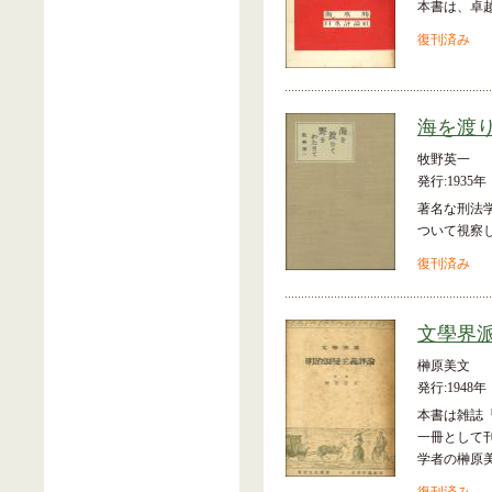
本書は、卓
復刊済み
海を渡
牧野英一
発行:1935年
著名な刑法
ついて視察
復刊済み
文學界
榊原美文
発行:1948年
本書は雑誌『
一冊として
学者の榊原