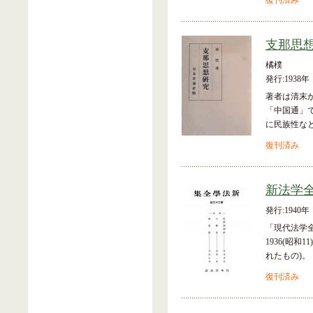
復刊済み
支那思
橘樸
発行:1938年
著者は清末
「中国通」
に民族性な
復刊済み
新法学全
発行:1940年
「現代法学
1936(昭和
れたもの)。
復刊済み