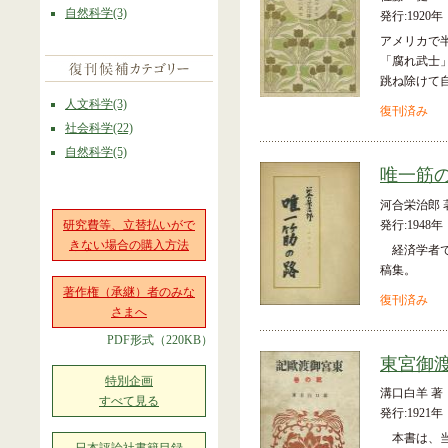
自然科学(3)
発行:1920年
アメリカで
「腐れ武士
跳ね除けて
人文科学(3)
復刊済み
社会科学(22)
自然科学(5)
唯一筋
河合栄治郎 
研究費等、立替払いがで
発行:1948年
きない場合の購入方法
経済学者であ
稿集。
著作権（承継）者のみな
復刊済み
さまへ
PDF形式（220KB）
東宮御
特別企画
溝口白羊 著
すべて見る
発行:1921年
本書は、当時