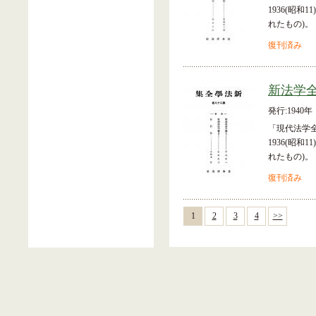
1936(昭和
れたもの)。
復刊済み
新法学全
発行:1940年
「現代法学
1936(昭和
れたもの)。
復刊済み
1
2
3
4
>>