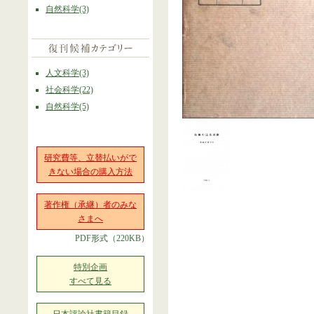
自然科学(3)
人文科学(3)
社会科学(22)
自然科学(5)
研究費等、立替払いがで
きない場合の購入方法
著作権（承継）者のみな
さまへ
PDF形式（220KB）
特別企画
すべて見る